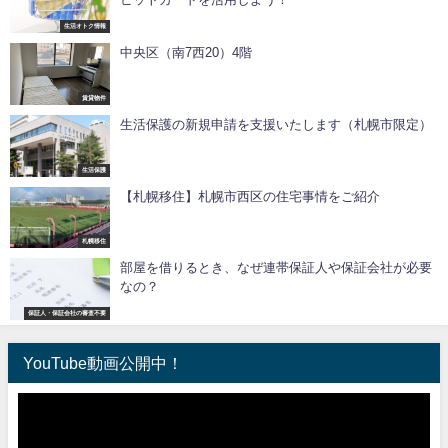
生活オトク情報
中央区（南7西20）4階
賃貸物件
生活保護の新規申請を支援いたします（札幌市限定）
生活保護
【札幌移住】札幌市西区の住宅事情をご紹介
札幌移住
部屋を借りるとき、なぜ連帯保証人や保証会社が必要
なの？
保証人・保証会社の審査不要
YouTube動画公開中！
動
画