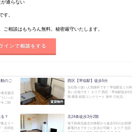
証が通らない
です。
。ご相談はもちろん無料。秘密厳守いたします。
ラインで相談をする
活動のご
西区【琴似駅】徒歩5分
当社取り扱い人気物件です！琴似駅近くの
良い立地です！ エリア 西区・琴似駅徒歩5分 
齢者支援活
階 構造 鉄筋コンクリート 条件 ◎生活...
どういった
賃貸物件
かをご紹
ある？
北24条徒歩3分2階
が集まり一
地下鉄南北線北24条駅から徒歩3分のお部屋
が「共同生
家電付きですぐに生活が可能！ エリア 北区