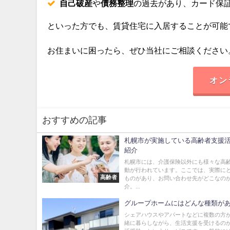
自己破産
や
債務整理
の過去があり、カード保
といった方でも、賃貸住宅に入居することが可能
お住まいに困ったら、ぜひ当社にご相談ください
オン
おすすめの記事
札幌市が実施している高齢者支援
紹介
札幌市には、介護保険以外にも様々な高
動が行われています。ここでは、実際に
高齢者
ものがあり、お問い合わせ先がどこなの
介。...
グループホームにはどんな種類が
シェアハウスやアパートなどに複数の方
緒に暮らしながら、生活支援を受けるの