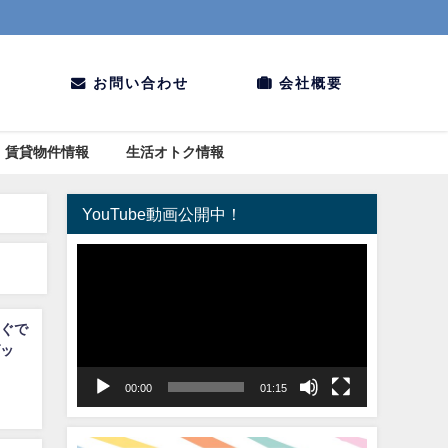
お問い合わせ
会社概要
賃貸物件情報
生活オトク情報
YouTube動画公開中！
動
画
プ
レ
ぐで
ッ
ー
ヤ
00:00
01:15
ー